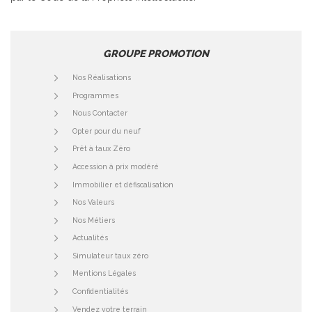
GROUPE PROMOTION
Nos Réalisations
Programmes
Nous Contacter
Opter pour du neuf
Prêt à taux Zéro
Accession à prix modéré
Immobilier et défiscalisation
Nos Valeurs
Nos Métiers
Actualités
Simulateur taux zéro
Mentions Légales
Confidentialités
Vendez votre terrain